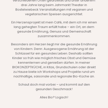
verschiedenen Orten gearbeitet und unter anderem
drei Jahre lang beim Jahrmarkt Theater in
Bostelwiebeck Veranstaltungen mit veganen und
vegetarischen Speisen ausgerichtet.
Ein Herzensprojekt ist mein Café, mit dem ich mir einen
lang gehegten Traum erfüllt habe – ein Ort, an dem
gesunde Ernährung, Genuss und Gemeinschaft
zusammenkommen.
Besonders am Herzen liegt mir die gesunde Ernährung
von Kindern. Denn: Ausgewogene Ernährung ist der
Schlüssel für ein gesundes Leben. Deshalb sollten
Kinder so früh wie möglich frisches Obst und Gemüse
kennenlernen und genießen dürfen. In meiner
BIOKONZEPTKÜCHE, in Kitas, Grundschulen oder direkt
zu Hause biete ich Workshops und Projekte rund um
nachhaltige, saisonale und regionale Bio-Küche an.
Schaut doch mal vorbei – und kommt auf den
gesunden Geschmack!
Alles Bio? Logisch!